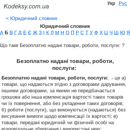
Рус
Укр
<
Юридичний словник
Юридичний словник
А
Б
В
Г
Д
Е
Є
Ж
З
І
К
Л
М
Н
О
П
Р
С
Т
У
Ф
Х
Ц
Ч
Ш
Ю
Я
Що таке Безоплатно надані товари, роботи, послуги: ?
Безоплатно надані товари, роботи,
послуги:
Безоплатно надані товари, роботи, послуги:
- це а)
товари, що надаються згідно з договорами дарування,
іншими договорами, за якими не передбачається
грошова або інша компенсація вартості таких товарів
чи їх повернення, або без укладення таких договорів;
б) роботи (послуги), що виконуються (надаються) без
висування вимоги щодо компенсації їх вартості; в)
товари, передані юридичній чи фізичній особі на
відповідальне зберігання і використані нею;