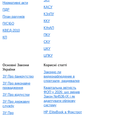
ЗКУ
Нормативні акти
КАСУ
ПДР
КЗпПУ
План рахунків
ККУ
П(С)БО
КУпАП
КВЕД-2010
ПКУ
КП
СКУ
ЦКУ
ЦПКУ
Основні Закони
Корисні статті
України
Законно ли
ЗУ Про банкрутство
видеонаблюдение в
спортзале, раздевалке
ЗУ Про виконавче
провадження
Квартальна звітність
ФОП у 2026: що змінив
ЗУ Про відпустки
Закон №4536-IX і як
адаптувати облікову
ЗУ Про державну
систему
службу
HP EliteBook в Фокстрот
ЗУ Про