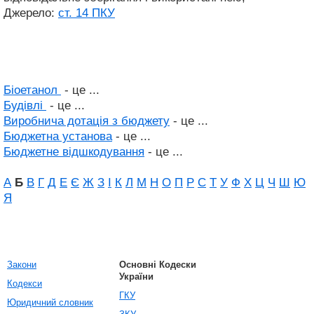
Джерело:
ст. 14 ПКУ
Біоетанол
- це ...
Будівлі
- це ...
Виробнича дотація з бюджету
- це ...
Бюджетна установа
- це ...
Бюджетне відшкодування
- це ...
А
Б
В
Г
Д
Е
Є
Ж
З
І
К
Л
М
Н
О
П
Р
С
Т
У
Ф
Х
Ц
Ч
Ш
Ю
Я
Закони
Основні Кодески
України
Кодекси
ГКУ
Юридичний словник