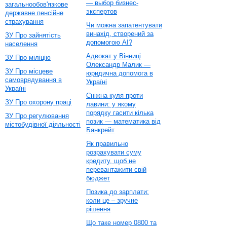
— выбор бизнес-
загальнообов'язкове
экспертов
державне пенсійне
страхування
Чи можна запатентувати
винахід, створений за
ЗУ Про зайнятість
допомогою AI?
населення
Адвокат у Вінниці
ЗУ Про міліцію
Олександр Малик —
ЗУ Про місцеве
юридична допомога в
самоврядування в
Україні
Україні
Сніжна куля проти
ЗУ Про охорону праці
лавини: у якому
порядку гасити кілька
ЗУ Про регулювання
позик — математика від
містобудівної діяльності
Банкрейт
Як правильно
розрахувати суму
кредиту, щоб не
перевантажити свій
бюджет
Позика до зарплати:
коли це – зручне
рішення
Що таке номер 0800 та