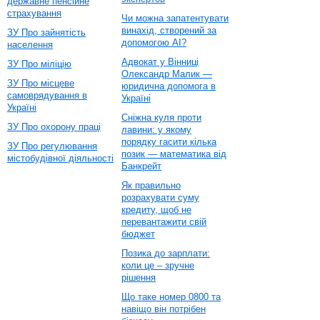
державне пенсійне
страхування
Чи можна запатентувати
винахід, створений за
ЗУ Про зайнятість
допомогою AI?
населення
Адвокат у Вінниці
ЗУ Про міліцію
Олександр Малик —
ЗУ Про місцеве
юридична допомога в
самоврядування в
Україні
Україні
Сніжна куля проти
ЗУ Про охорону праці
лавини: у якому
порядку гасити кілька
ЗУ Про регулювання
позик — математика від
містобудівної діяльності
Банкрейт
Як правильно
розрахувати суму
кредиту, щоб не
перевантажити свій
бюджет
Позика до зарплати:
коли це – зручне
рішення
Що таке номер 0800 та
навіщо він потрібен