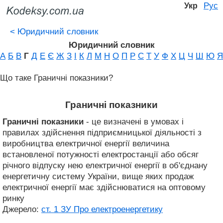
Рус
Укр
<
Юридичний словник
Юридичний словник
А
Б
В
Г
Д
Е
Є
Ж
З
І
К
Л
М
Н
О
П
Р
С
Т
У
Ф
Х
Ц
Ч
Ш
Ю
Я
Що таке Граничні показники?
Граничні показники
Граничні показники
- це визначені в умовах і
правилах здійснення підприємницької діяльності з
виробництва електричної енергії величина
встановленої потужності електростанції або обсяг
річного відпуску нею електричної енергії в об'єднану
енергетичну систему України, вище яких продаж
електричної енергії має здійснюватися на оптовому
ринку
Джерело:
ст. 1 ЗУ Про електроенергетику