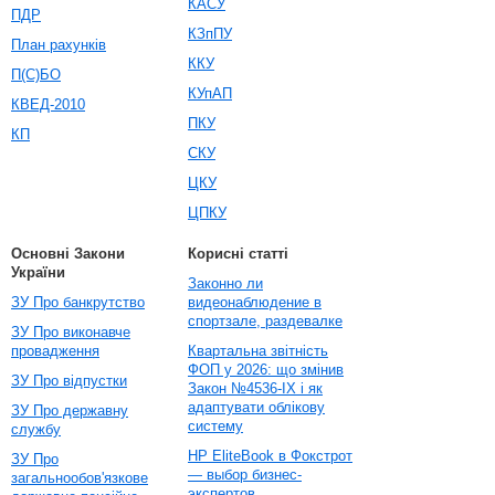
КАСУ
ПДР
КЗпПУ
План рахунків
ККУ
П(С)БО
КУпАП
КВЕД-2010
ПКУ
КП
СКУ
ЦКУ
ЦПКУ
Основні Закони
Корисні статті
України
Законно ли
ЗУ Про банкрутство
видеонаблюдение в
спортзале, раздевалке
ЗУ Про виконавче
провадження
Квартальна звітність
ФОП у 2026: що змінив
ЗУ Про відпустки
Закон №4536-IX і як
адаптувати облікову
ЗУ Про державну
систему
службу
HP EliteBook в Фокстрот
ЗУ Про
— выбор бизнес-
загальнообов'язкове
экспертов