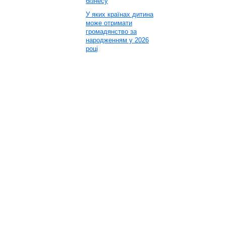
бізнесу
У яких країнах дитина
може отримати
громадянство за
народженням у 2026
році