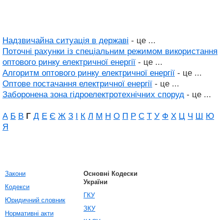
Надзвичайна ситуація в державі
- це ...
Поточні рахунки із спеціальним режимом використання
оптового ринку електричної енергії
- це ...
Алгоритм оптового ринку електричної енергії
- це ...
Оптове постачання електричної енергії
- це ...
Заборонена зона гідроелектротехнічних споруд
- це ...
А
Б
В
Г
Д
Е
Є
Ж
З
І
К
Л
М
Н
О
П
Р
С
Т
У
Ф
Х
Ц
Ч
Ш
Ю
Я
Закони
Основні Кодески
України
Кодекси
ГКУ
Юридичний словник
ЗКУ
Нормативні акти