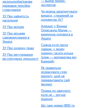
— выбор бизнес-
загальнообов'язкове
экспертов
державне пенсійне
страхування
Чи можна запатентувати
винахід, створений за
ЗУ Про зайнятість
допомогою AI?
населення
Адвокат у Вінниці
ЗУ Про міліцію
Олександр Малик —
ЗУ Про місцеве
юридична допомога в
самоврядування в
Україні
Україні
Сніжна куля проти
ЗУ Про охорону праці
лавини: у якому
порядку гасити кілька
ЗУ Про регулювання
позик — математика від
містобудівної діяльності
Банкрейт
Як правильно
розрахувати суму
кредиту, щоб не
перевантажити свій
бюджет
Позика до зарплати:
коли це – зручне
рішення
Що таке номер 0800 та