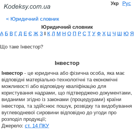
Рус
Укр
<
Юридичний словник
Юридичний словник
А
Б
В
Г
Д
Е
Є
Ж
З
І
К
Л
М
Н
О
П
Р
С
Т
У
Ф
Х
Ц
Ч
Ш
Ю
Я
Що таке Інвестор?
Інвестор
Інвестор
- це юридична або фізична особа, яка має
відповідні матеріально-технологічні та економічні
можливості або відповідну кваліфікацію для
користування надрами, що підтверджено документами,
виданими згідно із законами (процедурами) країни
інвестора, та здійснює пошук, розвідку та видобування
вуглеводневої сировини відповідно до угоди про
розподіл продукції;
Джерело:
ст. 14 ПКУ