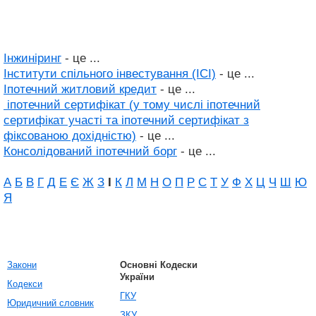
Інжиніринг
- це ...
Інститути спільного інвестування (ІСІ)
- це ...
Іпотечний житловий кредит
- це ...
іпотечний сертифікат (у тому числі іпотечний
сертифікат участі та іпотечний сертифікат з
фіксованою дохідністю)
- це ...
Консолідований іпотечний борг
- це ...
А
Б
В
Г
Д
Е
Є
Ж
З
І
К
Л
М
Н
О
П
Р
С
Т
У
Ф
Х
Ц
Ч
Ш
Ю
Я
Закони
Основні Кодески
України
Кодекси
ГКУ
Юридичний словник
ЗКУ