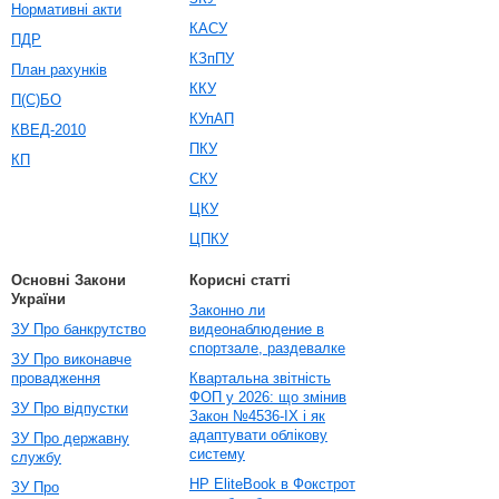
Нормативні акти
КАСУ
ПДР
КЗпПУ
План рахунків
ККУ
П(С)БО
КУпАП
КВЕД-2010
ПКУ
КП
СКУ
ЦКУ
ЦПКУ
Основні Закони
Корисні статті
України
Законно ли
ЗУ Про банкрутство
видеонаблюдение в
спортзале, раздевалке
ЗУ Про виконавче
провадження
Квартальна звітність
ФОП у 2026: що змінив
ЗУ Про відпустки
Закон №4536-IX і як
адаптувати облікову
ЗУ Про державну
систему
службу
HP EliteBook в Фокстрот
ЗУ Про