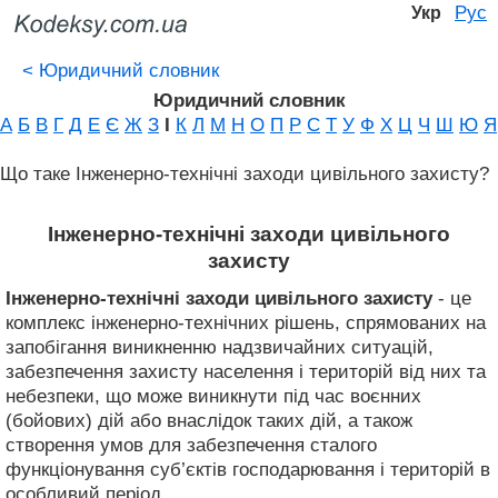
Рус
Укр
<
Юридичний словник
Юридичний словник
А
Б
В
Г
Д
Е
Є
Ж
З
І
К
Л
М
Н
О
П
Р
С
Т
У
Ф
Х
Ц
Ч
Ш
Ю
Я
Що таке Інженерно-технічні заходи цивільного захисту?
Інженерно-технічні заходи цивільного
захисту
Інженерно-технічні заходи цивільного захисту
- це
комплекс інженерно-технічних рішень, спрямованих на
запобігання виникненню надзвичайних ситуацій,
забезпечення захисту населення і територій від них та
небезпеки, що може виникнути під час воєнних
(бойових) дій або внаслідок таких дій, а також
створення умов для забезпечення сталого
функціонування суб’єктів господарювання і територій в
особливий період