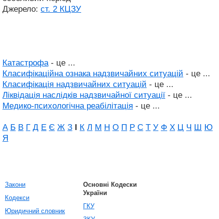
Джерело:
ст. 2 КЦЗУ
Катастрофа
- це ...
Класифікаційна ознака надзвичайних ситуацій
- це ...
Класифікація надзвичайних ситуацій
- це ...
Ліквідація наслідків надзвичайної ситуації
- це ...
Медико-психологічна реабілітація
- це ...
А
Б
В
Г
Д
Е
Є
Ж
З
І
К
Л
М
Н
О
П
Р
С
Т
У
Ф
Х
Ц
Ч
Ш
Ю
Я
Закони
Основні Кодески
України
Кодекси
ГКУ
Юридичний словник