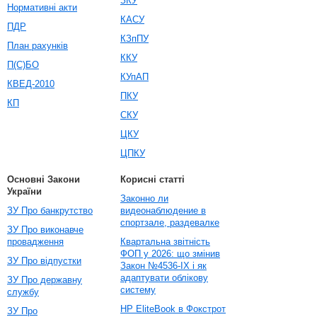
ЗКУ
Нормативні акти
КАСУ
ПДР
КЗпПУ
План рахунків
ККУ
П(С)БО
КУпАП
КВЕД-2010
ПКУ
КП
СКУ
ЦКУ
ЦПКУ
Основні Закони
Корисні статті
України
Законно ли
ЗУ Про банкрутство
видеонаблюдение в
спортзале, раздевалке
ЗУ Про виконавче
провадження
Квартальна звітність
ФОП у 2026: що змінив
ЗУ Про відпустки
Закон №4536-IX і як
адаптувати облікову
ЗУ Про державну
систему
службу
HP EliteBook в Фокстрот
ЗУ Про