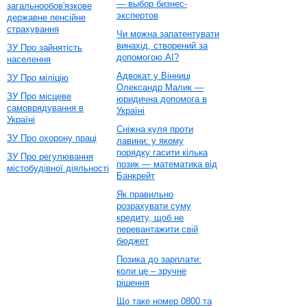
— выбор бизнес-
загальнообов'язкове
экспертов
державне пенсійне
страхування
Чи можна запатентувати
винахід, створений за
ЗУ Про зайнятість
допомогою AI?
населення
Адвокат у Вінниці
ЗУ Про міліцію
Олександр Малик —
ЗУ Про місцеве
юридична допомога в
самоврядування в
Україні
Україні
Сніжна куля проти
ЗУ Про охорону праці
лавини: у якому
порядку гасити кілька
ЗУ Про регулювання
позик — математика від
містобудівної діяльності
Банкрейт
Як правильно
розрахувати суму
кредиту, щоб не
перевантажити свій
бюджет
Позика до зарплати:
коли це – зручне
рішення
Що таке номер 0800 та