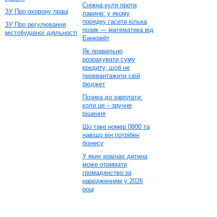
Сніжна куля проти
ЗУ Про охорону праці
лавини: у якому
порядку гасити кілька
ЗУ Про регулювання
позик — математика від
містобудівної діяльності
Банкрейт
Як правильно
розрахувати суму
кредиту, щоб не
перевантажити свій
бюджет
Позика до зарплати:
коли це – зручне
рішення
Що таке номер 0800 та
навіщо він потрібен
бізнесу
У яких країнах дитина
може отримати
громадянство за
народженням у 2026
році