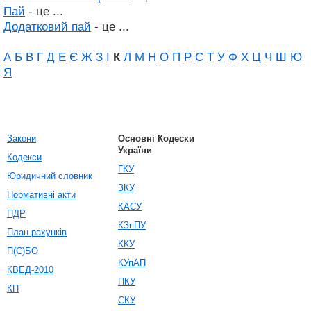
Пай
- це ...
Додатковий пай
- це ...
А
Б
В
Г
Д
Е
Є
Ж
З
І
К
Л
М
Н
О
П
Р
С
Т
У
Ф
Х
Ц
Ч
Ш
Ю
Я
Закони
Основні Кодески
України
Кодекси
ГКУ
Юридичний словник
ЗКУ
Нормативні акти
КАСУ
ПДР
КЗпПУ
План рахунків
ККУ
П(С)БО
КУпАП
КВЕД-2010
ПКУ
КП
СКУ