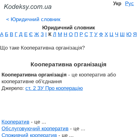
Рус
Укр
<
Юридичний словник
Юридичний словник
А
Б
В
Г
Д
Е
Є
Ж
З
І
К
Л
М
Н
О
П
Р
С
Т
У
Ф
Х
Ц
Ч
Ш
Ю
Я
Що таке Кооперативна організація?
Кооперативна організація
Кооперативна організація
- це кооператив або
кооперативне об'єднання
Джерело:
ст. 2 ЗУ Про кооперацію
Кооператив
- це ...
Обслуговуючий кооператив
- це ...
Споживчий кооператив
- це ...