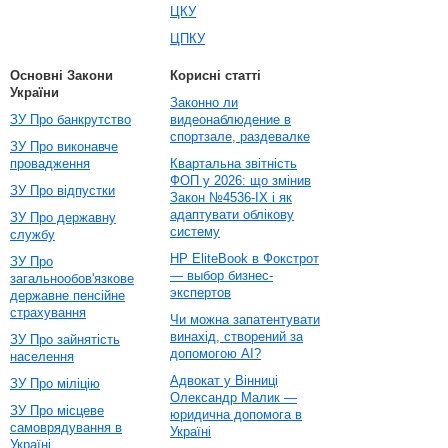
ЦКУ
ЦПКУ
Основні Закони
Корисні статті
України
Законно ли
ЗУ Про банкрутство
видеонаблюдение в
спортзале, раздевалке
ЗУ Про виконавче
провадження
Квартальна звітність
ФОП у 2026: що змінив
ЗУ Про відпустки
Закон №4536-IX і як
адаптувати облікову
ЗУ Про державну
систему
службу
HP EliteBook в Фокстрот
ЗУ Про
— выбор бизнес-
загальнообов'язкове
экспертов
державне пенсійне
страхування
Чи можна запатентувати
винахід, створений за
ЗУ Про зайнятість
допомогою AI?
населення
Адвокат у Вінниці
ЗУ Про міліцію
Олександр Малик —
ЗУ Про місцеве
юридична допомога в
самоврядування в
Україні
Україні