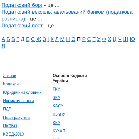
Податковий борг
- це ...
Податковий вексель, авальований банком (податкова
розписка)
- це ...
Податковий пост
- це ...
А
Б
В
Г
Д
Е
Є
Ж
З
І
К
Л
М
Н
О
П
Р
С
Т
У
Ф
Х
Ц
Ч
Ш
Ю
Я
Закони
Основні Кодески
України
Кодекси
ГКУ
Юридичний словник
ЗКУ
Нормативні акти
КАСУ
ПДР
КЗпПУ
План рахунків
ККУ
П(С)БО
КУпАП
КВЕД-2010