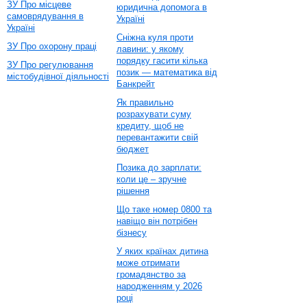
ЗУ Про місцеве
юридична допомога в
самоврядування в
Україні
Україні
Сніжна куля проти
ЗУ Про охорону праці
лавини: у якому
порядку гасити кілька
ЗУ Про регулювання
позик — математика від
містобудівної діяльності
Банкрейт
Як правильно
розрахувати суму
кредиту, щоб не
перевантажити свій
бюджет
Позика до зарплати:
коли це – зручне
рішення
Що таке номер 0800 та
навіщо він потрібен
бізнесу
У яких країнах дитина
може отримати
громадянство за
народженням у 2026
році