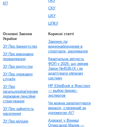
ПКУ
КП
СКУ
ЦКУ
ЦПКУ
Основні Закони
Корисні статті
України
Законно ли
ЗУ Про банкрутство
видеонаблюдение в
спортзале, раздевалке
ЗУ Про виконавче
провадження
Квартальна звітність
ФОП у 2026: що змінив
ЗУ Про відпустки
Закон №4536-IX і як
адаптувати облікову
ЗУ Про державну
систему
службу
HP EliteBook в Фокстрот
ЗУ Про
— выбор бизнес-
загальнообов'язкове
экспертов
державне пенсійне
страхування
Чи можна запатентувати
винахід, створений за
ЗУ Про зайнятість
допомогою AI?
населення
Адвокат у Вінниці
ЗУ Про міліцію
Олександр Малик —