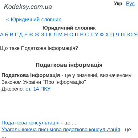
Рус
Укр
<
Юридичний словник
Юридичний словник
А
Б
В
Г
Д
Е
Є
Ж
З
І
К
Л
М
Н
О
П
Р
С
Т
У
Ф
Х
Ц
Ч
Ш
Ю
Я
Що таке Податкова інформація?
Податкова інформація
Податкова інформація
- це у значенні, визначеному
Законом України "Про інформацію"
Джерело:
ст. 14 ПКУ
Податкова консультація
- це ...
Узагальнююча письмова податкова консультація
- це
...