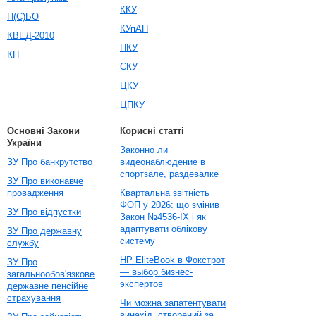
ККУ
П(С)БО
КУпАП
КВЕД-2010
ПКУ
КП
СКУ
ЦКУ
ЦПКУ
Основні Закони
Корисні статті
України
Законно ли
ЗУ Про банкрутство
видеонаблюдение в
спортзале, раздевалке
ЗУ Про виконавче
провадження
Квартальна звітність
ФОП у 2026: що змінив
ЗУ Про відпустки
Закон №4536-IX і як
адаптувати облікову
ЗУ Про державну
систему
службу
HP EliteBook в Фокстрот
ЗУ Про
— выбор бизнес-
загальнообов'язкове
экспертов
державне пенсійне
страхування
Чи можна запатентувати
винахід, створений за