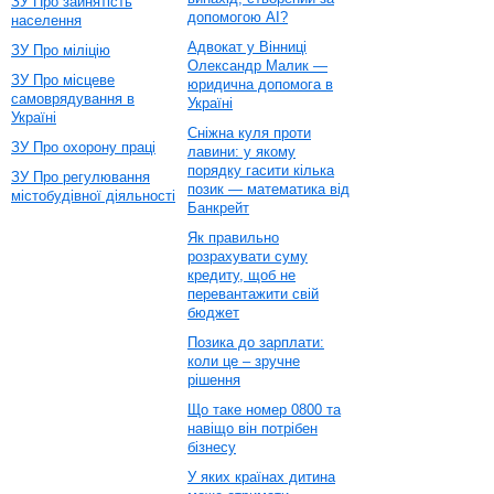
ЗУ Про зайнятість
допомогою AI?
населення
Адвокат у Вінниці
ЗУ Про міліцію
Олександр Малик —
ЗУ Про місцеве
юридична допомога в
самоврядування в
Україні
Україні
Сніжна куля проти
ЗУ Про охорону праці
лавини: у якому
порядку гасити кілька
ЗУ Про регулювання
позик — математика від
містобудівної діяльності
Банкрейт
Як правильно
розрахувати суму
кредиту, щоб не
перевантажити свій
бюджет
Позика до зарплати:
коли це – зручне
рішення
Що таке номер 0800 та
навіщо він потрібен
бізнесу
У яких країнах дитина