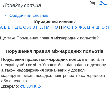
Рус
Укр
<
Юридичний словник
Юридичний словник
А
Б
В
Г
Д
Е
Є
Ж
З
І
К
Л
М
Н
О
П
Р
С
Т
У
Ф
Х
Ц
Ч
Ш
Ю
Я
Що таке Порушення правил міжнародних польотів?
Порушення правил міжнародних польотів
Порушення правил міжнародних польотів
- це Вліт
в Україну або виліт з України без відповідного дозволу,
а також недодержання зазначених у дозволі
маршрутів, місць посадки, повітряних трас, коридорів
або ешелонів
Джерело:
ст. 334 ККУ