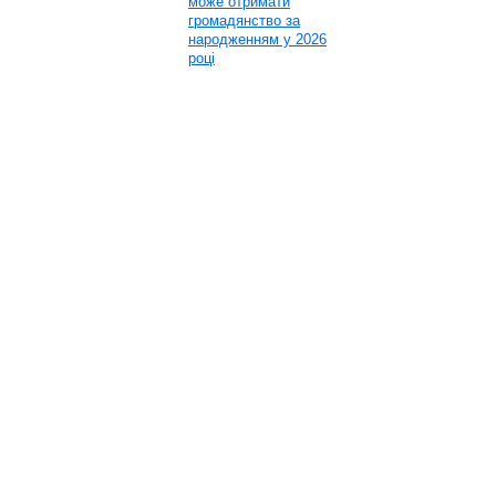
може отримати
громадянство за
народженням у 2026
році