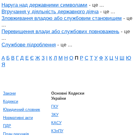
Наруга над державними символами
- це ...
Втручання у діяльність державного діяча
- це ...
Зловживання владою або службовим становищем
- це
...
Перевищення влади або службових повноважень
- це
...
Службове підроблення
- це ...
А
Б
В
Г
Д
Е
Є
Ж
З
І
К
Л
М
Н
О
П
Р
С
Т
У
Ф
Х
Ц
Ч
Ш
Ю
Я
Закони
Основні Кодески
України
Кодекси
ГКУ
Юридичний словник
ЗКУ
Нормативні акти
КАСУ
ПДР
КЗпПУ
План рахунків