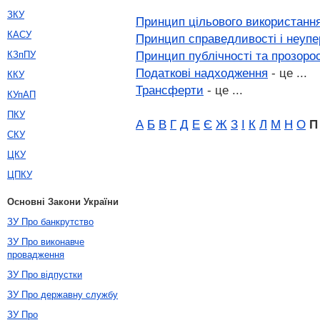
ЗКУ
Принцип цільового використанн
КАСУ
Принцип справедливості і неупе
Принцип публічності та прозорос
КЗпПУ
Податкові надходження
- це ...
ККУ
Трансферти
- це ...
КУпАП
ПКУ
А
Б
В
Г
Д
Е
Є
Ж
З
І
К
Л
М
Н
О
П
СКУ
ЦКУ
ЦПКУ
Основні Закони України
ЗУ Про банкрутство
ЗУ Про виконавче
провадження
ЗУ Про відпустки
ЗУ Про державну службу
ЗУ Про