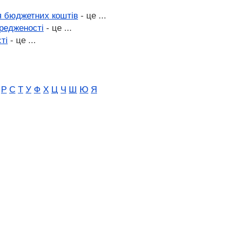
я бюджетних коштів
- це ...
редженості
- це ...
ті
- це ...
Р
С
Т
У
Ф
Х
Ц
Ч
Ш
Ю
Я