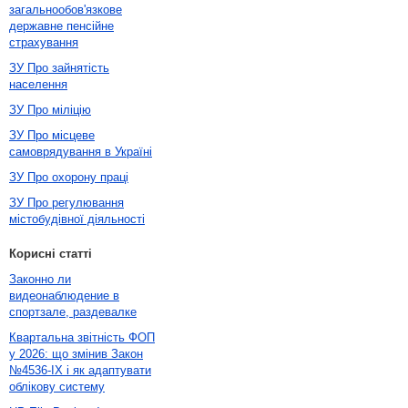
загальнообов'язкове
державне пенсійне
страхування
ЗУ Про зайнятість
населення
ЗУ Про міліцію
ЗУ Про місцеве
самоврядування в Україні
ЗУ Про охорону праці
ЗУ Про регулювання
містобудівної діяльності
Корисні статті
Законно ли
видеонаблюдение в
спортзале, раздевалке
Квартальна звітність ФОП
у 2026: що змінив Закон
№4536-IX і як адаптувати
облікову систему