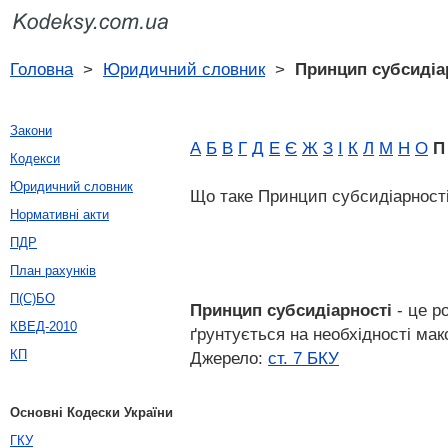
Головна
>
Юридичний словник
>
Принцип субсидіа
Закони
А
Б
В
Г
Д
Е
Є
Ж
З
І
К
Л
М
Н
О
П
Кодекси
Юридичний словник
Що таке Принцип субсидіарност
Нормативні акти
ПДР
План рахунків
П(С)БО
Принцип субсидіарності
- це р
КВЕД-2010
ґрунтується на необхідності ма
КП
Джерело:
ст. 7 БКУ
Основні Кодески України
ГКУ