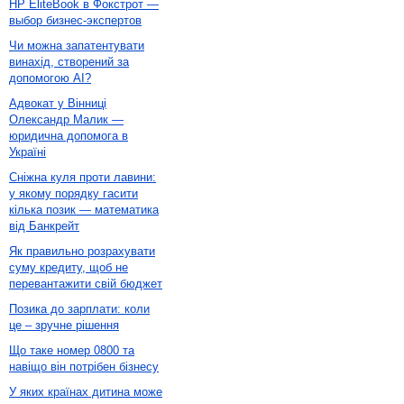
HP EliteBook в Фокстрот —
выбор бизнес-экспертов
Чи можна запатентувати
винахід, створений за
допомогою AI?
Адвокат у Вінниці
Олександр Малик —
юридична допомога в
Україні
Сніжна куля проти лавини:
у якому порядку гасити
кілька позик — математика
від Банкрейт
Як правильно розрахувати
суму кредиту, щоб не
перевантажити свій бюджет
Позика до зарплати: коли
це – зручне рішення
Що таке номер 0800 та
навіщо він потрібен бізнесу
У яких країнах дитина може