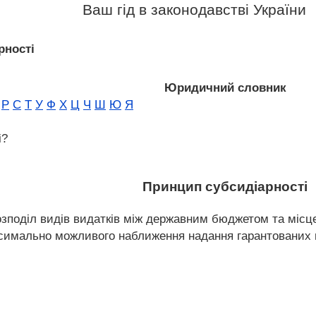
Ваш гід в законодавстві України
рності
Юридичний словник
Р
С
Т
У
Ф
Х
Ц
Ч
Ш
Ю
Я
і?
Принцип субсидіарності
озподіл видів видатків між державним бюджетом та мі
ксимально можливого наближення надання гарантованих 