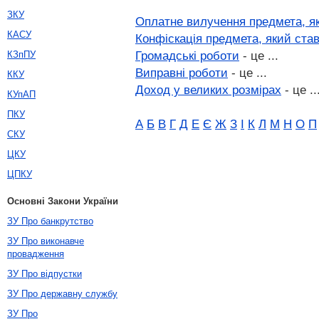
ЗКУ
Оплатне вилучення предмета, як
КАСУ
Конфіскація предмета, який ста
Громадські роботи
- це ...
КЗпПУ
Виправні роботи
- це ...
ККУ
Доход у великих розмірах
- це ..
КУпАП
ПКУ
А
Б
В
Г
Д
Е
Є
Ж
З
І
К
Л
М
Н
О
П
СКУ
ЦКУ
ЦПКУ
Основні Закони України
ЗУ Про банкрутство
ЗУ Про виконавче
провадження
ЗУ Про відпустки
ЗУ Про державну службу
ЗУ Про