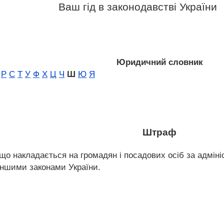
Ваш гід в законодавстві України
Юридичний словник
Р
С
Т
У
Ф
Х
Ц
Ч
Ш
Ю
Я
Штраф
що накладається на громадян і посадових осіб за адміні
іншими законами України.