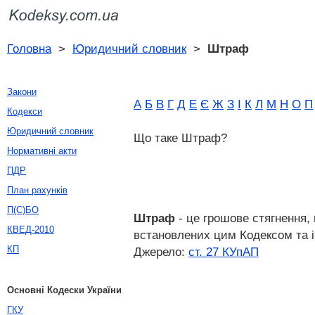
Головна
>
Юридичний словник
>
Штраф
Закони
А
Б
В
Г
Д
Е
Є
Ж
З
І
К
Л
М
Н
О
П
Кодекси
Юридичний словник
Що таке Штраф?
Нормативні акти
ПДР
План рахунків
П(С)БО
Штраф
- це грошове стягнення, 
КВЕД-2010
встановлених цим Кодексом та 
КП
Джерело:
ст. 27 КУпАП
Основні Кодески України
ГКУ