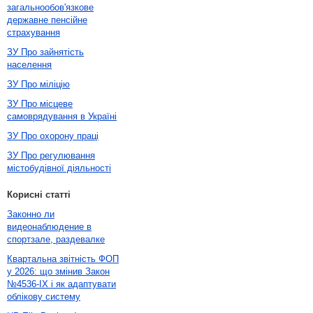
загальнообов'язкове
державне пенсійне
страхування
ЗУ Про зайнятість
населення
ЗУ Про міліцію
ЗУ Про місцеве
самоврядування в Україні
ЗУ Про охорону праці
ЗУ Про регулювання
містобудівної діяльності
Корисні статті
Законно ли
видеонаблюдение в
спортзале, раздевалке
Квартальна звітність ФОП
у 2026: що змінив Закон
№4536-IX і як адаптувати
облікову систему