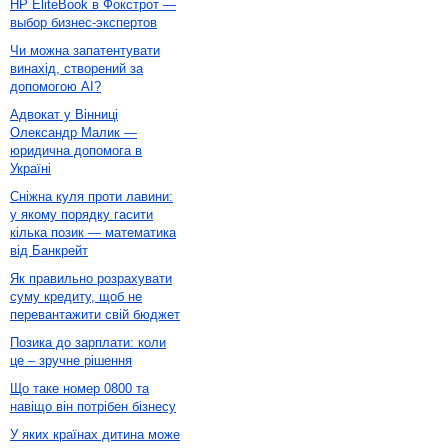
HP EliteBook в Фокстрот —
выбор бизнес-экспертов
Чи можна запатентувати
винахід, створений за
допомогою AI?
Адвокат у Вінниці
Олександр Малик —
юридична допомога в
Україні
Сніжна куля проти лавини:
у якому порядку гасити
кілька позик — математика
від Банкрейт
Як правильно розрахувати
суму кредиту, щоб не
перевантажити свій бюджет
Позика до зарплати: коли
це – зручне рішення
Що таке номер 0800 та
навіщо він потрібен бізнесу
У яких країнах дитина може