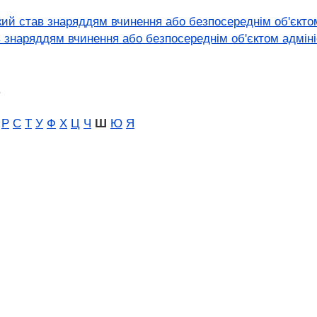
ий став знаряддям вчинення або безпосереднім об'єкто
в знаряддям вчинення або безпосереднім об'єктом адмі
.
Р
С
Т
У
Ф
Х
Ц
Ч
Ш
Ю
Я