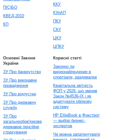
ККУ
П(С)БО
КУпАП
КВЕД-2010
ПКУ
КП
СКУ
ЦКУ
ЦПКУ
Основні Закони
Корисні статті
України
Законно ли
ЗУ Про банкрутство
видеонаблюдение в
спортзале, раздевалке
ЗУ Про виконавче
провадження
Квартальна звітність
ФОП у 2026: що змінив
ЗУ Про відпустки
Закон №4536-IX і як
адаптувати облікову
ЗУ Про державну
систему
службу
HP EliteBook в Фокстрот
ЗУ Про
— выбор бизнес-
загальнообов'язкове
экспертов
державне пенсійне
страхування
Чи можна запатентувати
винахід, створений за