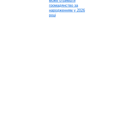
може отримати
громадянство за
народженням у 2026
році