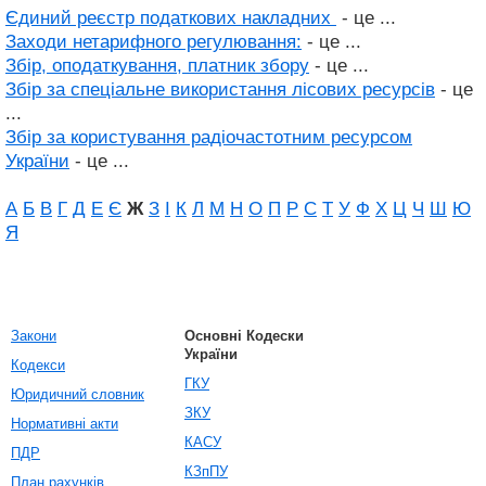
Єдиний реєстр податкових накладних
- це ...
Заходи нетарифного регулювання:
- це ...
Збір, оподаткування, платник збору
- це ...
Збір за спеціальне використання лісових ресурсів
- це
...
Збір за користування радіочастотним ресурсом
України
- це ...
А
Б
В
Г
Д
Е
Є
Ж
З
І
К
Л
М
Н
О
П
Р
С
Т
У
Ф
Х
Ц
Ч
Ш
Ю
Я
Закони
Основні Кодески
України
Кодекси
ГКУ
Юридичний словник
ЗКУ
Нормативні акти
КАСУ
ПДР
КЗпПУ
План рахунків