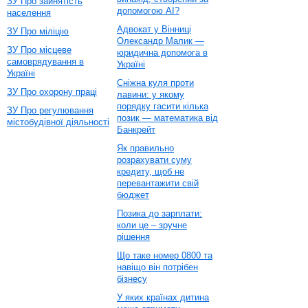
ЗУ Про зайнятість
допомогою AI?
населення
Адвокат у Вінниці
ЗУ Про міліцію
Олександр Малик —
ЗУ Про місцеве
юридична допомога в
самоврядування в
Україні
Україні
Сніжна куля проти
ЗУ Про охорону праці
лавини: у якому
порядку гасити кілька
ЗУ Про регулювання
позик — математика від
містобудівної діяльності
Банкрейт
Як правильно
розрахувати суму
кредиту, щоб не
перевантажити свій
бюджет
Позика до зарплати:
коли це – зручне
рішення
Що таке номер 0800 та
навіщо він потрібен
бізнесу
У яких країнах дитина