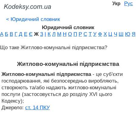
Рус
Укр
<
Юридичний словник
Юридичний словник
А
Б
В
Г
Д
Е
Є
Ж
З
І
К
Л
М
Н
О
П
Р
С
Т
У
Ф
Х
Ц
Ч
Ш
Ю
Я
Що таке Житлово-комунальні підприємства?
Житлово-комунальні підприємства
Житлово-комунальні підприємства
- це суб'єкти
господарювання, які безпосередньо виробляють,
створюють та/або надають житлово-комунальні
послуги (застосовується до розділу XVI цього
Кодексу);
Джерело:
ст. 14 ПКУ