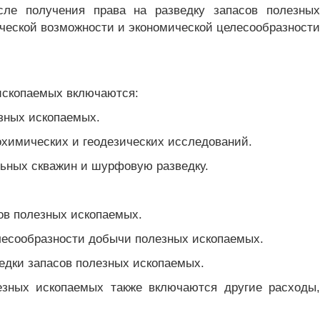
сле получения права на разведку запасов полезных
нической возможности и экономической целесообразности
 ископаемых включаются:
езных ископаемых.
еохимических и геодезических исследований.
льных скважин и шурфовую разведку.
сов полезных ископаемых.
елесообразности добычи полезных ископаемых.
едки запасов полезных ископаемых.
езных ископаемых также включаются другие расходы,