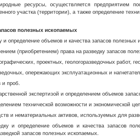
иродные ресурсы, осуществляется предприятием по
енного участка (территории), а также определение тех
 запасов полезных ископаемых
ку и определение объемов и качества запасов полезных
чением (приобретением) права на разведку запасов пол
ографических, проектных, геологоразведочных работ, г
зведочных, опережающих эксплуатационных и нагнетате
 и проб.
ударственной экспертизой и определением объемов запа
еделением технической возможности и экономической ц
дств и нематериальных активов, используемых для разв
едку и определение объемов и качества запасов пол
азведкой запасов полезных ископаемых.