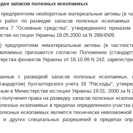
зведке запасов полезных ископаемых
 предприятием необоротные материальные активы (в ча
я работ по разведке запасов полезных ископаемых
учета 7 "Основные средства", утвержденного приказо
стве юстиции Украины 18.05.2000 за N 288/4509.
е) предприятием нематериальные активы (в частнос
копаемых признаются согласно Положению (стандарту
рства финансов Украины от 18.10.99 N 242, зарегистр
занные с разведкой запасов полезных ископаемых, 
тандартом) бухгалтерского учета 16 "Расходы", утве
нным в Министерстве юстиции Украины 19.01. 2000 за N 2
получения права на разведку запасов полезных ископае
олезных ископаемых в пределах определенного участка 
олезных ископаемых является технически невозможной 
и и других специальных разрешений в пределах опре