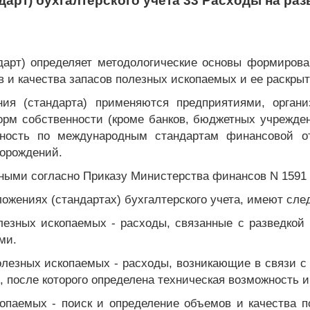
дарт) бухгалтерского учета 33 Расходы на ра
дарт) определяет методологические основы формирова
в и качества запасов полезных ископаемых и ее раскрыт
ия (стандарта) применяются предприятиями, орган
рм собственности (кроме банков, бюджетных учрежден
ность по международным стандартам финансовой от
орождений.
ными согласно Приказу Министерства финансов N 1591 о
ложениях (стандартах) бухгалтерского учета, имеют сл
лезных ископаемых - расходы, связанные с разведкой
ми.
олезных ископаемых - расходы, возникающие в связи с
, после которого определена техническая возможность 
копаемых - поиск и определение объемов и качества 