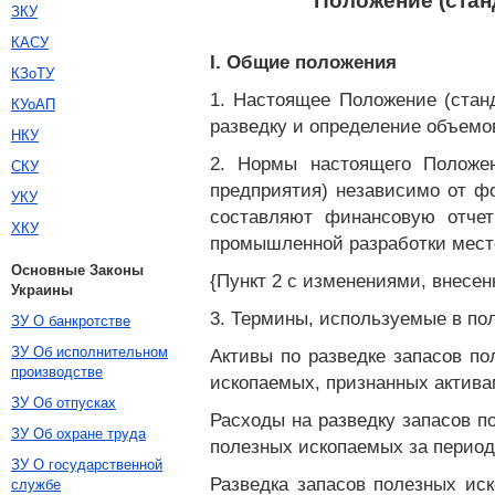
Положение (стан
ЗКУ
КАСУ
I. Общие положения
КЗоТУ
1. Настоящее Положение (стан
КУоАП
разведку и определение объемо
НКУ
2. Нормы настоящего Положен
СКУ
предприятия) независимо от фо
УКУ
составляют финансовую отчет
ХКУ
промышленной разработки мест
Основные Законы
{Пункт 2 с изменениями, внесен
Украины
3. Термины, используемые в по
ЗУ О банкротстве
ЗУ Об исполнительном
Активы по разведке запасов по
производстве
ископаемых, признанных актива
ЗУ Об отпусках
Расходы на разведку запасов п
ЗУ Об охране труда
полезных ископаемых за период
ЗУ О государственной
Разведка запасов полезных ис
службе