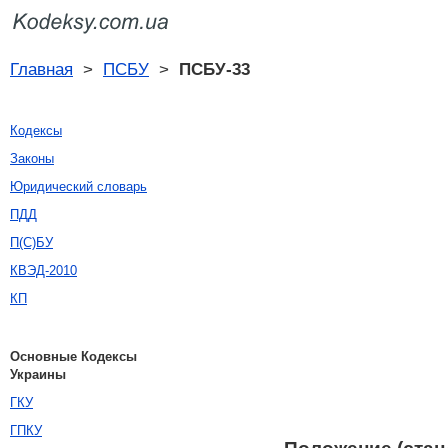
Главная
>
ПСБУ
>
ПСБУ-33
Кодексы
Законы
Юридический словарь
ПДД
П(С)БУ
КВЭД-2010
КП
Основные Кодексы
Украины
ГКУ
ГПКУ