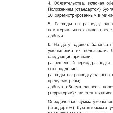
4. Обязательства, включая об
Положением (стандартом) бухга
20, зарегистрированным в Минис
5. Расходы на разведку зап
нематериальных активов после
добычи.
6. На дату годового баланса 
уменьшения их полезности. О
следующие признаки:
разрешенный период разведки в
его продление;
расходы на разведку запасов 
предусмотрены;
добыча объема запасов полез
(территории) является техниче
Определенная сумма уменьшени
(стандартом) бухгалтерского