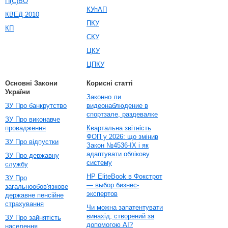
П(С)БО
КУпАП
КВЕД-2010
ПКУ
КП
СКУ
ЦКУ
ЦПКУ
Основні Закони
Корисні статті
України
Законно ли
ЗУ Про банкрутство
видеонаблюдение в
спортзале, раздевалке
ЗУ Про виконавче
провадження
Квартальна звітність
ФОП у 2026: що змінив
ЗУ Про відпустки
Закон №4536-IX і як
адаптувати облікову
ЗУ Про державну
систему
службу
HP EliteBook в Фокстрот
ЗУ Про
— выбор бизнес-
загальнообов'язкове
экспертов
державне пенсійне
страхування
Чи можна запатентувати
винахід, створений за
ЗУ Про зайнятість
допомогою AI?
населення