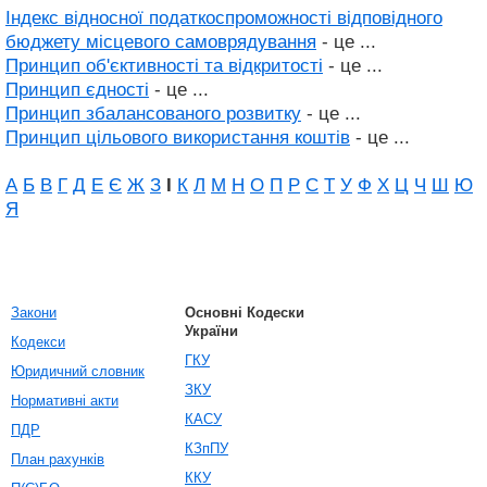
Індекс відносної податкоспроможності відповідного
бюджету місцевого самоврядування
- це ...
Принцип об'єктивності та відкритості
- це ...
Принцип єдності
- це ...
Принцип збалансованого розвитку
- це ...
Принцип цільового використання коштів
- це ...
А
Б
В
Г
Д
Е
Є
Ж
З
І
К
Л
М
Н
О
П
Р
С
Т
У
Ф
Х
Ц
Ч
Ш
Ю
Я
Закони
Основні Кодески
України
Кодекси
ГКУ
Юридичний словник
ЗКУ
Нормативні акти
КАСУ
ПДР
КЗпПУ
План рахунків
ККУ