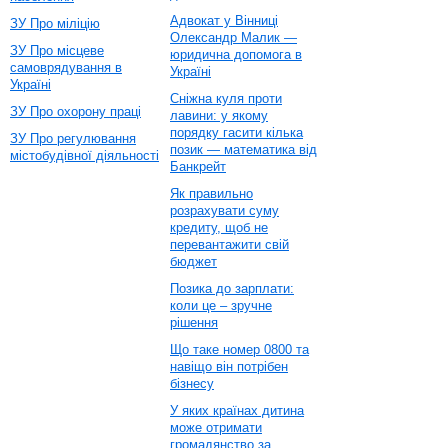
Адвокат у Вінниці
ЗУ Про міліцію
Олександр Малик —
ЗУ Про місцеве
юридична допомога в
самоврядування в
Україні
Україні
Сніжна куля проти
ЗУ Про охорону праці
лавини: у якому
порядку гасити кілька
ЗУ Про регулювання
позик — математика від
містобудівної діяльності
Банкрейт
Як правильно
розрахувати суму
кредиту, щоб не
перевантажити свій
бюджет
Позика до зарплати:
коли це – зручне
рішення
Що таке номер 0800 та
навіщо він потрібен
бізнесу
У яких країнах дитина
може отримати
громадянство за