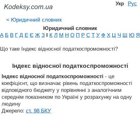
Рус
Укр
<
Юридичний словник
Юридичний словник
А
Б
В
Г
Д
Е
Є
Ж
З
І
К
Л
М
Н
О
П
Р
С
Т
У
Ф
Х
Ц
Ч
Ш
Ю
Я
Що таке Індекс відносної податкоспроможності?
Індекс відносної податкоспроможності
Індекс відносної податкоспроможності
- це
коефіцієнт, що визначає рівень податкоспроможності
відповідного бюджету у порівнянні з аналогічним
середнім показником по Україні у розрахунку на одну
людину
Джерело:
ст. 98 БКУ