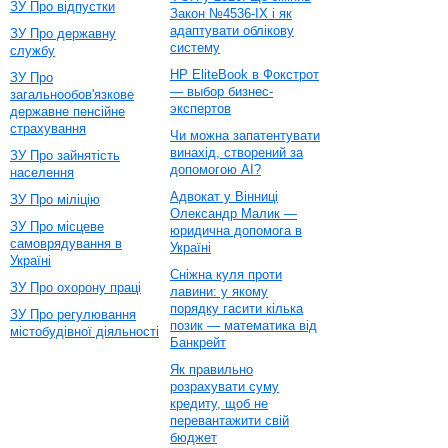
ЗУ Про відпустки
Закон №4536-IX і як
адаптувати облікову
ЗУ Про державну
систему
службу
HP EliteBook в Фокстрот
ЗУ Про
— выбор бизнес-
загальнообов'язкове
экспертов
державне пенсійне
страхування
Чи можна запатентувати
винахід, створений за
ЗУ Про зайнятість
допомогою AI?
населення
Адвокат у Вінниці
ЗУ Про міліцію
Олександр Малик —
ЗУ Про місцеве
юридична допомога в
самоврядування в
Україні
Україні
Сніжна куля проти
ЗУ Про охорону праці
лавини: у якому
порядку гасити кілька
ЗУ Про регулювання
позик — математика від
містобудівної діяльності
Банкрейт
Як правильно
розрахувати суму
кредиту, щоб не
перевантажити свій
бюджет