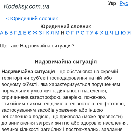
Рус
Укр
<
Юридичний словник
Юридичний словник
А
Б
В
Г
Д
Е
Є
Ж
З
І
К
Л
М
Н
О
П
Р
С
Т
У
Ф
Х
Ц
Ч
Ш
Ю
Я
Що таке Надзвичайна ситуація?
Надзвичайна ситуація
Надзвичайна ситуація
- це обстановка на окремій
території чи суб’єкті господарювання на ній або
водному об’єкті, яка характеризується порушенням
нормальних умов життєдіяльності населення,
спричинена катастрофою, аварією, пожежею,
стихійним лихом, епідемією, епізоотією, епіфітотією,
застосуванням засобів ураження або іншою
небезпечною подією, що призвела (може призвести)
до виникнення загрози життю або здоров’ю населення,
великої кількості загиблих і постраждалих, завдання