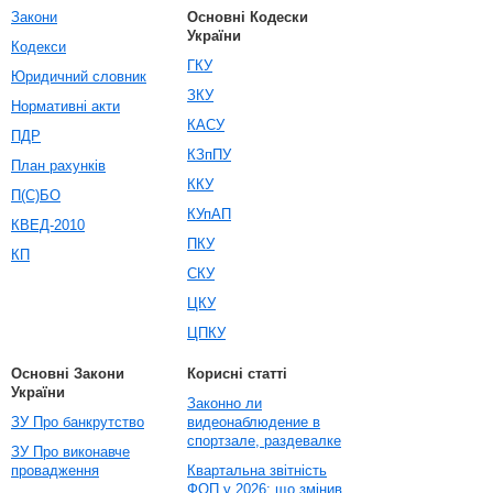
Закони
Основні Кодески
України
Кодекси
ГКУ
Юридичний словник
ЗКУ
Нормативні акти
КАСУ
ПДР
КЗпПУ
План рахунків
ККУ
П(С)БО
КУпАП
КВЕД-2010
ПКУ
КП
СКУ
ЦКУ
ЦПКУ
Основні Закони
Корисні статті
України
Законно ли
ЗУ Про банкрутство
видеонаблюдение в
спортзале, раздевалке
ЗУ Про виконавче
провадження
Квартальна звітність
ФОП у 2026: що змінив