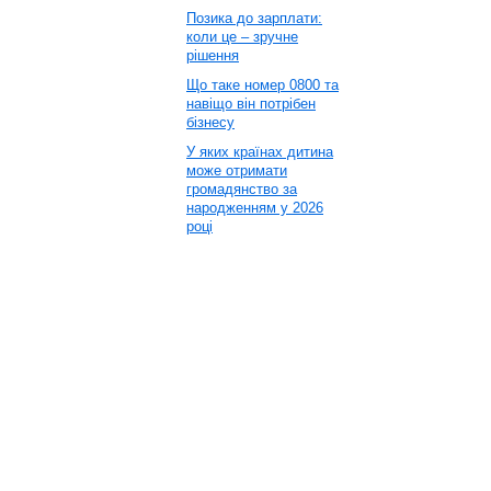
Позика до зарплати:
коли це – зручне
рішення
Що таке номер 0800 та
навіщо він потрібен
бізнесу
У яких країнах дитина
може отримати
громадянство за
народженням у 2026
році