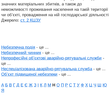
значних матеріальних збитків, а також до
неможливості проживання населення на такій території
чи об’єкті, провадження на ній господарської діяльності
Джерело:
ст. 2 КЦЗУ
Небезпечна подія
- це ...
Небезпечний чинник
- це ...
Непрофесійні об’єктові аварійно-рятувальні служби
-
це ...
Неспеціалізована аварійно-рятувальна служба
- це ...
Об’єкт підвищеної небезпеки
- це ...
А
Б
В
Г
Д
Е
Є
Ж
З
І
К
Л
М
Н
О
П
Р
С
Т
У
Ф
Х
Ц
Ч
Ш
Ю
Я