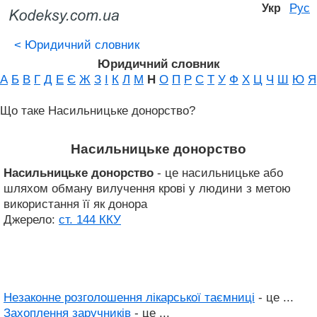
Рус
Укр
<
Юридичний словник
Юридичний словник
А
Б
В
Г
Д
Е
Є
Ж
З
І
К
Л
М
Н
О
П
Р
С
Т
У
Ф
Х
Ц
Ч
Ш
Ю
Я
Що таке Насильницьке донорство?
Насильницьке донорство
Насильницьке донорство
- це насильницьке або
шляхом обману вилучення крові у людини з метою
використання її як донора
Джерело:
ст. 144 ККУ
Незаконне розголошення лікарської таємниці
- це ...
Захоплення заручників
- це ...