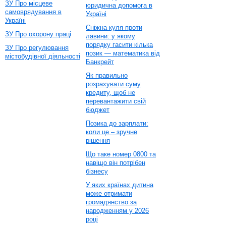
ЗУ Про місцеве
юридична допомога в
самоврядування в
Україні
Україні
Сніжна куля проти
ЗУ Про охорону праці
лавини: у якому
порядку гасити кілька
ЗУ Про регулювання
позик — математика від
містобудівної діяльності
Банкрейт
Як правильно
розрахувати суму
кредиту, щоб не
перевантажити свій
бюджет
Позика до зарплати:
коли це – зручне
рішення
Що таке номер 0800 та
навіщо він потрібен
бізнесу
У яких країнах дитина
може отримати
громадянство за
народженням у 2026
році