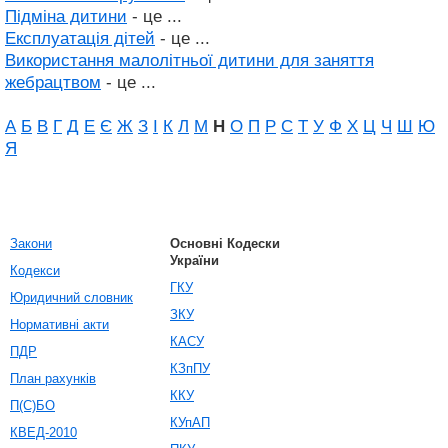
Підміна дитини
- це ...
Експлуатація дітей
- це ...
Використання малолітньої дитини для заняття
жебрацтвом
- це ...
А
Б
В
Г
Д
Е
Є
Ж
З
І
К
Л
М
Н
О
П
Р
С
Т
У
Ф
Х
Ц
Ч
Ш
Ю
Я
Закони
Основні Кодески
України
Кодекси
ГКУ
Юридичний словник
ЗКУ
Нормативні акти
КАСУ
ПДР
КЗпПУ
План рахунків
ККУ
П(С)БО
КУпАП
КВЕД-2010