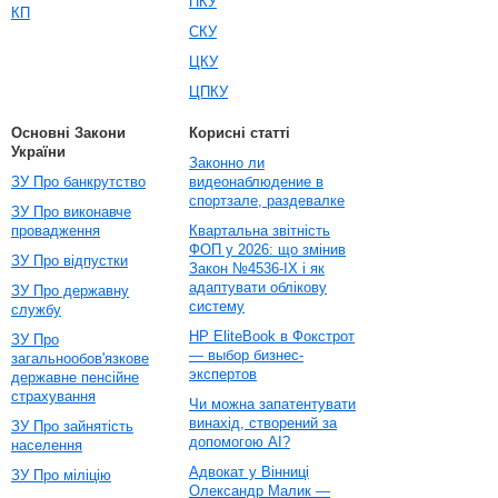
ПКУ
КП
СКУ
ЦКУ
ЦПКУ
Основні Закони
Корисні статті
України
Законно ли
ЗУ Про банкрутство
видеонаблюдение в
спортзале, раздевалке
ЗУ Про виконавче
провадження
Квартальна звітність
ФОП у 2026: що змінив
ЗУ Про відпустки
Закон №4536-IX і як
адаптувати облікову
ЗУ Про державну
систему
службу
HP EliteBook в Фокстрот
ЗУ Про
— выбор бизнес-
загальнообов'язкове
экспертов
державне пенсійне
страхування
Чи можна запатентувати
винахід, створений за
ЗУ Про зайнятість
допомогою AI?
населення
Адвокат у Вінниці
ЗУ Про міліцію
Олександр Малик —