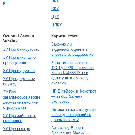
ПКУ
КП
СКУ
ЦКУ
ЦПКУ
Основні Закони
Корисні статті
України
Законно ли
ЗУ Про банкрутство
видеонаблюдение в
спортзале, раздевалке
ЗУ Про виконавче
провадження
Квартальна звітність
ФОП у 2026: що змінив
ЗУ Про відпустки
Закон №4536-IX і як
адаптувати облікову
ЗУ Про державну
систему
службу
HP EliteBook в Фокстрот
ЗУ Про
— выбор бизнес-
загальнообов'язкове
экспертов
державне пенсійне
страхування
Чи можна запатентувати
винахід, створений за
ЗУ Про зайнятість
допомогою AI?
населення
Адвокат у Вінниці
ЗУ Про міліцію
Олександр Малик —