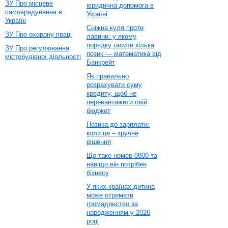
ЗУ Про місцеве
юридична допомога в
самоврядування в
Україні
Україні
Сніжна куля проти
ЗУ Про охорону праці
лавини: у якому
порядку гасити кілька
ЗУ Про регулювання
позик — математика від
містобудівної діяльності
Банкрейт
Як правильно
розрахувати суму
кредиту, щоб не
перевантажити свій
бюджет
Позика до зарплати:
коли це – зручне
рішення
Що таке номер 0800 та
навіщо він потрібен
бізнесу
У яких країнах дитина
може отримати
громадянство за
народженням у 2026
році