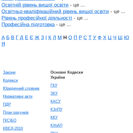
Освітній рівень вищої освіти
- це ...
Освітньо-кваліфікаційний рівень вищої освіти
- це ...
Рівень професійної діяльності
- це ...
Професійна підготовка
- це ...
А
Б
В
Г
Д
Е
Є
Ж
З
І
К
Л
М
Н
О
П
Р
С
Т
У
Ф
Х
Ц
Ч
Ш
Ю
Я
Закони
Основні Кодески
України
Кодекси
ГКУ
Юридичний словник
ЗКУ
Нормативні акти
КАСУ
ПДР
КЗпПУ
План рахунків
ККУ
П(С)БО
КУпАП
КВЕД-2010