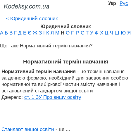
Рус
Укр
<
Юридичний словник
Юридичний словник
А
Б
В
Г
Д
Е
Є
Ж
З
І
К
Л
М
Н
О
П
Р
С
Т
У
Ф
Х
Ц
Ч
Ш
Ю
Я
Що таке Нормативний термін навчання?
Нормативний термін навчання
Нормативний термін навчання
- це термін навчання
за денною формою, необхідний для засвоєння особою
нормативної та вибіркової частин змісту навчання і
встановлений стандартом вищої освіти
Джерело:
ст. 1 ЗУ Про вищу освіту
Стандарт вищої освіти
- це ...