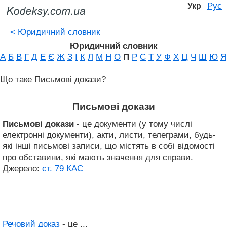
Рус
Укр
<
Юридичний словник
Юридичний словник
А
Б
В
Г
Д
Е
Є
Ж
З
І
К
Л
М
Н
О
П
Р
С
Т
У
Ф
Х
Ц
Ч
Ш
Ю
Я
Що таке Письмові докази?
Письмові докази
Письмові докази
- це документи (у тому числі
електронні документи), акти, листи, телеграми, будь-
які інші письмові записи, що містять в собі відомості
про обставини, які мають значення для справи.
Джерело:
ст. 79 КАС
Речовий доказ
- це ...