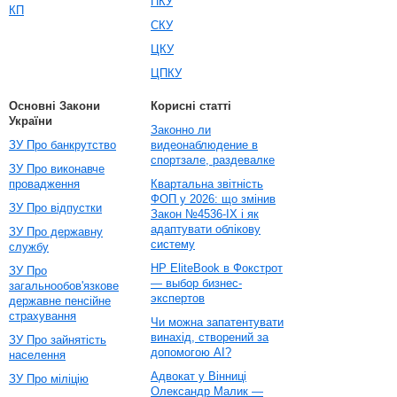
ПКУ
КП
СКУ
ЦКУ
ЦПКУ
Основні Закони
Корисні статті
України
Законно ли
ЗУ Про банкрутство
видеонаблюдение в
спортзале, раздевалке
ЗУ Про виконавче
провадження
Квартальна звітність
ФОП у 2026: що змінив
ЗУ Про відпустки
Закон №4536-IX і як
адаптувати облікову
ЗУ Про державну
систему
службу
HP EliteBook в Фокстрот
ЗУ Про
— выбор бизнес-
загальнообов'язкове
экспертов
державне пенсійне
страхування
Чи можна запатентувати
винахід, створений за
ЗУ Про зайнятість
допомогою AI?
населення
Адвокат у Вінниці
ЗУ Про міліцію
Олександр Малик —