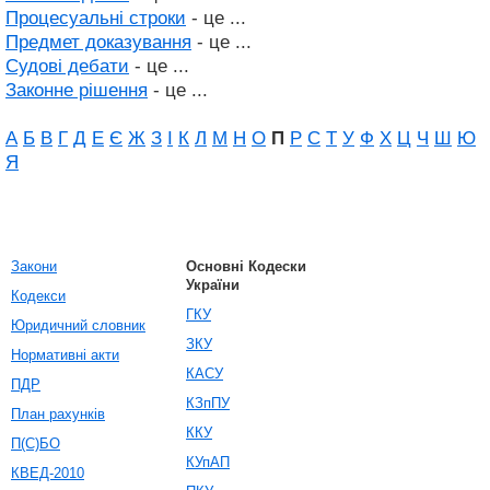
Процесуальні строки
- це ...
Предмет доказування
- це ...
Судові дебати
- це ...
Законне рішення
- це ...
А
Б
В
Г
Д
Е
Є
Ж
З
І
К
Л
М
Н
О
П
Р
С
Т
У
Ф
Х
Ц
Ч
Ш
Ю
Я
Закони
Основні Кодески
України
Кодекси
ГКУ
Юридичний словник
ЗКУ
Нормативні акти
КАСУ
ПДР
КЗпПУ
План рахунків
ККУ
П(С)БО
КУпАП
КВЕД-2010