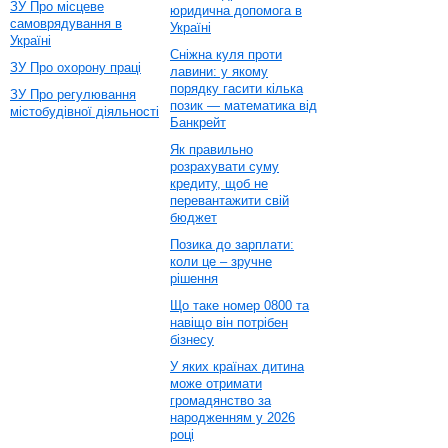
ЗУ Про місцеве
юридична допомога в
самоврядування в
Україні
Україні
Сніжна куля проти
ЗУ Про охорону праці
лавини: у якому
порядку гасити кілька
ЗУ Про регулювання
позик — математика від
містобудівної діяльності
Банкрейт
Як правильно
розрахувати суму
кредиту, щоб не
перевантажити свій
бюджет
Позика до зарплати:
коли це – зручне
рішення
Що таке номер 0800 та
навіщо він потрібен
бізнесу
У яких країнах дитина
може отримати
громадянство за
народженням у 2026
році