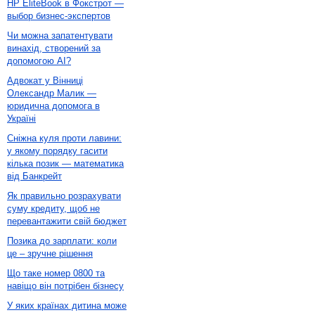
HP EliteBook в Фокстрот —
выбор бизнес-экспертов
Чи можна запатентувати
винахід, створений за
допомогою AI?
Адвокат у Вінниці
Олександр Малик —
юридична допомога в
Україні
Сніжна куля проти лавини:
у якому порядку гасити
кілька позик — математика
від Банкрейт
Як правильно розрахувати
суму кредиту, щоб не
перевантажити свій бюджет
Позика до зарплати: коли
це – зручне рішення
Що таке номер 0800 та
навіщо він потрібен бізнесу
У яких країнах дитина може