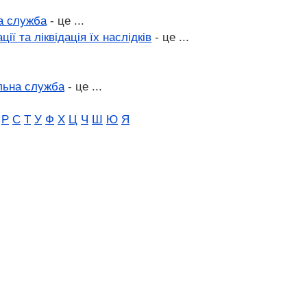
а служба
- це ...
ії та ліквідація їх наслідків
- це ...
льна служба
- це ...
Р
С
Т
У
Ф
Х
Ц
Ч
Ш
Ю
Я