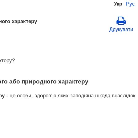
Рус
Укр
ного характеру
Друкувати
ктеру?
ого або природного характеру
ру
- це особи, здоров’ю яких заподіяна шкода внаслідок