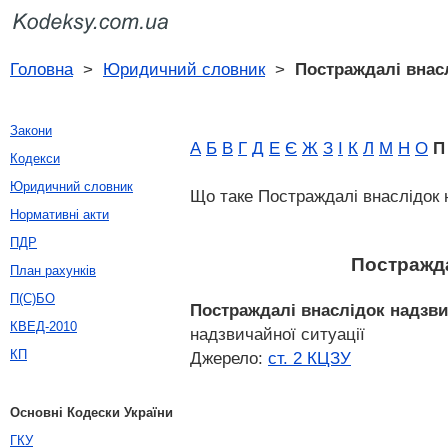
Головна
>
Юридичний словник
>
Постраждалі внасл
Закони
А
Б
В
Г
Д
Е
Є
Ж
З
І
К
Л
М
Н
О
П
Кодекси
Юридичний словник
Що таке Постраждалі внаслідок 
Нормативні акти
ПДР
Постражда
План рахунків
П(С)БО
Постраждалі внаслідок надзви
КВЕД-2010
надзвичайної ситуації
КП
Джерело:
ст. 2 КЦЗУ
Основні Кодески України
ГКУ