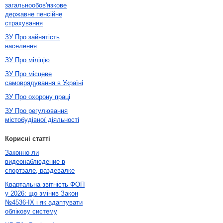
загальнообов'язкове
державне пенсійне
страхування
ЗУ Про зайнятість
населення
ЗУ Про міліцію
ЗУ Про місцеве
самоврядування в Україні
ЗУ Про охорону праці
ЗУ Про регулювання
містобудівної діяльності
Корисні статті
Законно ли
видеонаблюдение в
спортзале, раздевалке
Квартальна звітність ФОП
у 2026: що змінив Закон
№4536-IX і як адаптувати
облікову систему