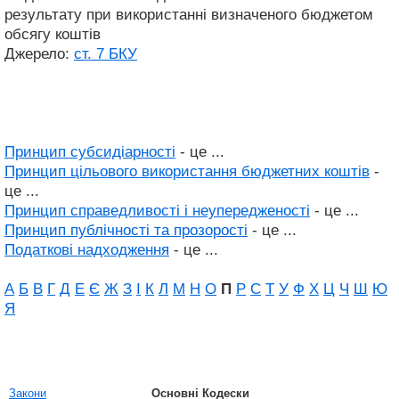
результату при використанні визначеного бюджетом
обсягу коштів
Джерело:
ст. 7 БКУ
Принцип субсидіарності
- це ...
Принцип цільового використання бюджетних коштів
-
це ...
Принцип справедливості і неупередженості
- це ...
Принцип публічності та прозорості
- це ...
Податкові надходження
- це ...
А
Б
В
Г
Д
Е
Є
Ж
З
І
К
Л
М
Н
О
П
Р
С
Т
У
Ф
Х
Ц
Ч
Ш
Ю
Я
Закони
Основні Кодески