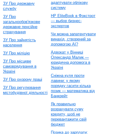
адаптувати облікову
ЗУ Про державну
систему
службу
HP EliteBook в Фокстрот
ЗУ Про
— выбор бизнес-
загальнообов'язкове
экспертов
державне пенсійне
страхування
Чи можна запатентувати
винахід, створений за
ЗУ Про зайнятість
допомогою AI?
населення
Адвокат у Вінниці
ЗУ Про міліцію
Олександр Малик —
ЗУ Про місцеве
юридична допомога в
самоврядування в
Україні
Україні
Сніжна куля проти
ЗУ Про охорону праці
лавини: у якому
порядку гасити кілька
ЗУ Про регулювання
позик — математика від
містобудівної діяльності
Банкрейт
Як правильно
розрахувати суму
кредиту, щоб не
перевантажити свій
бюджет
Позика до зарплати: