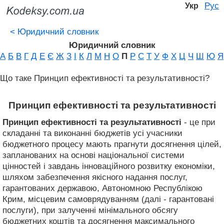
Рус
Укр
<
Юридичний словник
Юридичний словник
А
Б
В
Г
Д
Е
Є
Ж
З
І
К
Л
М
Н
О
П
Р
С
Т
У
Ф
Х
Ц
Ч
Ш
Ю
Я
Що таке Принцип ефективності та результативності?
Принцип ефективності та результативності
Принцип ефективності та результативності
- це при
складанні та виконанні бюджетів усі учасники
бюджетного процесу мають прагнути досягнення цілей,
запланованих на основі національної системи
цінностей і завдань інноваційного розвитку економіки,
шляхом забезпечення якісного надання послуг,
гарантованих державою, Автономною Республікою
Крим, місцевим самоврядуванням (далі - гарантовані
послуги), при залученні мінімального обсягу
бюджетних коштів та досягнення максимального