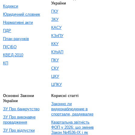
України
Кодекси
ГКУ
Юридичний словник
ЗКУ
Нормативні акти
КАСУ
ПДР
КЗпПУ
План рахунків
ККУ
П(С)БО
КУпАП
КВЕД-2010
ПКУ
КП
СКУ
ЦКУ
ЦПКУ
Основні Закони
Корисні статті
України
Законно ли
ЗУ Про банкрутство
видеонаблюдение в
спортзале, раздевалке
ЗУ Про виконавче
провадження
Квартальна звітність
ФОП у 2026: що змінив
ЗУ Про відпустки
Закон №4536-IX і як