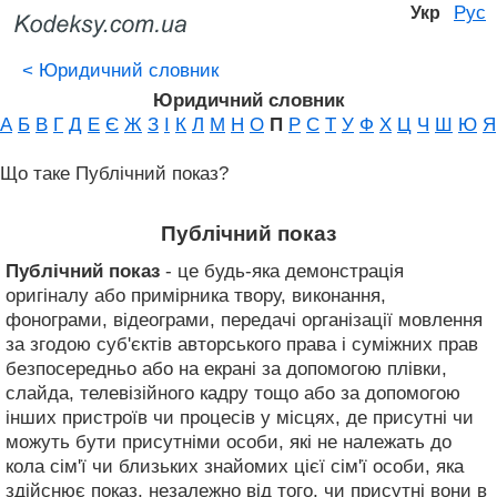
Рус
Укр
<
Юридичний словник
Юридичний словник
А
Б
В
Г
Д
Е
Є
Ж
З
І
К
Л
М
Н
О
П
Р
С
Т
У
Ф
Х
Ц
Ч
Ш
Ю
Я
Що таке Публічний показ?
Публічний показ
Публічний показ
- це будь-яка демонстрація
оригіналу або примірника твору, виконання,
фонограми, відеограми, передачі організації мовлення
за згодою суб'єктів авторського права і суміжних прав
безпосередньо або на екрані за допомогою плівки,
слайда, телевізійного кадру тощо або за допомогою
інших пристроїв чи процесів у місцях, де присутні чи
можуть бути присутніми особи, які не належать до
кола сім'ї чи близьких знайомих цієї сім'ї особи, яка
здійснює показ, незалежно від того, чи присутні вони в