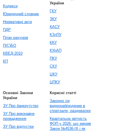
України
Кодекси
ГКУ
Юридичний словник
ЗКУ
Нормативні акти
КАСУ
ПДР
КЗпПУ
План рахунків
ККУ
П(С)БО
КУпАП
КВЕД-2010
ПКУ
КП
СКУ
ЦКУ
ЦПКУ
Основні Закони
Корисні статті
України
Законно ли
ЗУ Про банкрутство
видеонаблюдение в
спортзале, раздевалке
ЗУ Про виконавче
провадження
Квартальна звітність
ФОП у 2026: що змінив
ЗУ Про відпустки
Закон №4536-IX і як