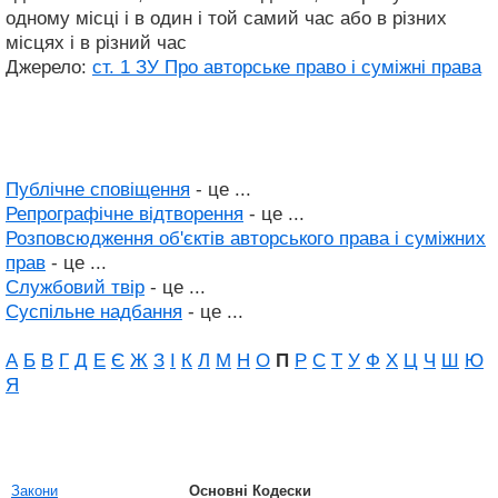
одному місці і в один і той самий час або в різних
місцях і в різний час
Джерело:
ст. 1 ЗУ Про авторське право і суміжні права
Публічне сповіщення
- це ...
Репрографічне відтворення
- це ...
Розповсюдження об'єктів авторського права і суміжних
прав
- це ...
Службовий твір
- це ...
Суспільне надбання
- це ...
А
Б
В
Г
Д
Е
Є
Ж
З
І
К
Л
М
Н
О
П
Р
С
Т
У
Ф
Х
Ц
Ч
Ш
Ю
Я
Закони
Основні Кодески