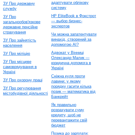
адаптувати облікову
ЗУ Про державну
систему
службу
HP EliteBook в Фокстрот
ЗУ Про
— выбор бизнес-
загальнообов'язкове
экспертов
державне пенсійне
страхування
Чи можна запатентувати
винахід, створений за
ЗУ Про зайнятість
допомогою AI?
населення
Адвокат у Вінниці
ЗУ Про міліцію
Олександр Малик —
ЗУ Про місцеве
юридична допомога в
самоврядування в
Україні
Україні
Сніжна куля проти
ЗУ Про охорону праці
лавини: у якому
порядку гасити кілька
ЗУ Про регулювання
позик — математика від
містобудівної діяльності
Банкрейт
Як правильно
розрахувати суму
кредиту, щоб не
перевантажити свій
бюджет
Позика до зарплати: