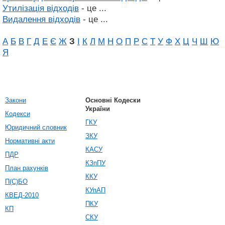
Утилізація відходів
- це ...
Видалення відходів
- це ...
А
Б
В
Г
Д
Е
Є
Ж
З
І
К
Л
М
Н
О
П
Р
С
Т
У
Ф
Х
Ц
Ч
Ш
Ю
Я
Закони
Основні Кодески
України
Кодекси
ГКУ
Юридичний словник
ЗКУ
Нормативні акти
КАСУ
ПДР
КЗпПУ
План рахунків
ККУ
П(С)БО
КУпАП
КВЕД-2010
ПКУ
КП
СКУ