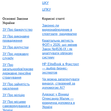
ЦКУ
ЦПКУ
Основні Закони
Корисні статті
України
Законно ли
ЗУ Про банкрутство
видеонаблюдение в
спортзале, раздевалке
ЗУ Про виконавче
провадження
Квартальна звітність
ФОП у 2026: що змінив
ЗУ Про відпустки
Закон №4536-IX і як
адаптувати облікову
ЗУ Про державну
систему
службу
HP EliteBook в Фокстрот
ЗУ Про
— выбор бизнес-
загальнообов'язкове
экспертов
державне пенсійне
страхування
Чи можна запатентувати
винахід, створений за
ЗУ Про зайнятість
допомогою AI?
населення
Адвокат у Вінниці
ЗУ Про міліцію
Олександр Малик —
ЗУ Про місцеве
юридична допомога в
самоврядування в
Україні
Україні