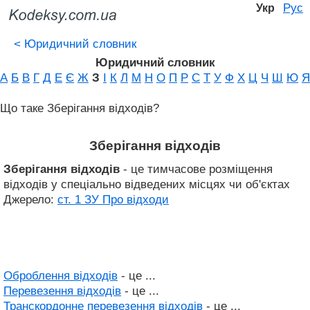
Рус
Укр
<
Юридичний словник
Юридичний словник
А
Б
В
Г
Д
Е
Є
Ж
З
І
К
Л
М
Н
О
П
Р
С
Т
У
Ф
Х
Ц
Ч
Ш
Ю
Я
Що таке Зберігання відходів?
Зберігання відходів
Зберігання відходів
- це тимчасове розміщення
відходів у спеціально відведених місцях чи об'єктах
Джерело:
ст. 1 ЗУ Про відходи
Оброблення відходів
- це ...
Перевезення відходів
- це ...
Транскордонне перевезення відходів
- це ...