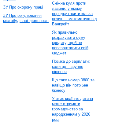
Сніжна куля проти
ЗУ Про охорону праці
лавини: у якому
порядку гасити кілька
ЗУ Про регулювання
позик — математика від
містобудівної діяльності
Банкрейт
Як правильно
розрахувати суму
кредиту, щоб не
перевантажити свій
бюджет
Позика до зарплати:
коли це – зручне
рішення
Що таке номер 0800 та
навіщо він потрібен
бізнесу
У яких країнах дитина
може отримати
громадянство за
народженням у 2026
році