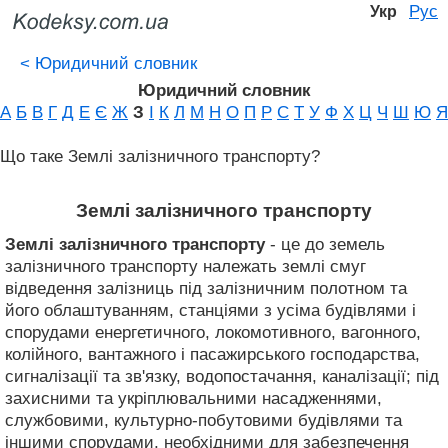
Рус
Укр
<
Юридичний словник
Юридичний словник
А
Б
В
Г
Д
Е
Є
Ж
З
І
К
Л
М
Н
О
П
Р
С
Т
У
Ф
Х
Ц
Ч
Ш
Ю
Я
Що таке Землі залізничного транспорту?
Землі залізничного транспорту
Землі залізничного транспорту
- це до земель
залізничного транспорту належать землі смуг
відведення залізниць під залізничним полотном та
його облаштуванням, станціями з усіма будівлями і
спорудами енергетичного, локомотивного, вагонного,
колійного, вантажного і пасажирського господарства,
сигналізації та зв'язку, водопостачання, каналізації; під
захисними та укріплювальними насадженнями,
службовими, культурно-побутовими будівлями та
іншими спорудами, необхідними для забезпечення