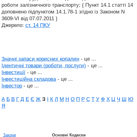
роботи залізничного транспорту; { Пункт 14.1 статті 14
доповнено підпунктом 14.1.78-1 згідно із Законом N
3609-VI від 07.07.2011 }
Джерело:
ст. 14 ПКУ
Значні запаси корисних копалин
- це ...
Ідентичні товари (роботи, послуги)
- це ...
Інвестиції
- це ...
Інвестиційна складова
- це ...
Інвестор
- це ...
А
Б
В
Г
Д
Е
Є
Ж
З
І
К
Л
М
Н
О
П
Р
С
Т
У
Ф
Х
Ц
Ч
Ш
Ю
Я
Закони
Основні Кодески