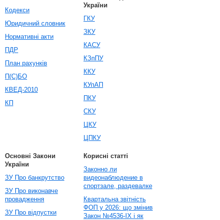
України
Кодекси
ГКУ
Юридичний словник
ЗКУ
Нормативні акти
КАСУ
ПДР
КЗпПУ
План рахунків
ККУ
П(С)БО
КУпАП
КВЕД-2010
ПКУ
КП
СКУ
ЦКУ
ЦПКУ
Основні Закони
Корисні статті
України
Законно ли
ЗУ Про банкрутство
видеонаблюдение в
спортзале, раздевалке
ЗУ Про виконавче
провадження
Квартальна звітність
ФОП у 2026: що змінив
ЗУ Про відпустки
Закон №4536-IX і як