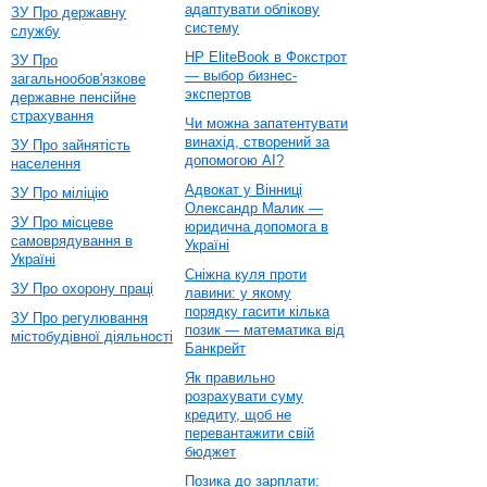
адаптувати облікову
ЗУ Про державну
систему
службу
HP EliteBook в Фокстрот
ЗУ Про
— выбор бизнес-
загальнообов'язкове
экспертов
державне пенсійне
страхування
Чи можна запатентувати
винахід, створений за
ЗУ Про зайнятість
допомогою AI?
населення
Адвокат у Вінниці
ЗУ Про міліцію
Олександр Малик —
ЗУ Про місцеве
юридична допомога в
самоврядування в
Україні
Україні
Сніжна куля проти
ЗУ Про охорону праці
лавини: у якому
порядку гасити кілька
ЗУ Про регулювання
позик — математика від
містобудівної діяльності
Банкрейт
Як правильно
розрахувати суму
кредиту, щоб не
перевантажити свій
бюджет
Позика до зарплати: