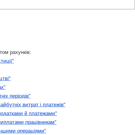
том рахунків:
стиції"
цтві"
ах"
ніх періодів"
айбутніх витрат і платежів"
 податками й платежами"
 виплатами працівникам"
 іншими операціями"