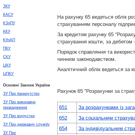
ЗКУ
КАСУ
На рахунку 65 ведеться облік ро
КЗпПУ
страхуванням персоналу підпри
ККУ
За кредитом рахунку 65 "Розраху
КУпАП
страхування кошти, за дебетом -
ПКУ
Порядок справляння та використ
СКУ
чинним законодавством.
ЦКУ
Аналітичний облік ведеться за к
ЦПКУ
Основні Закони України
Рахунок 65 "Розрахунки за страх
ЗУ Про банкрутство
ЗУ Про виконавче
651
За розрахунками із заг
провадження
ЗУ Про відпустки
652
За соціальним страхув
ЗУ Про державну службу
654
За індивідуальним стр
ЗУ Про