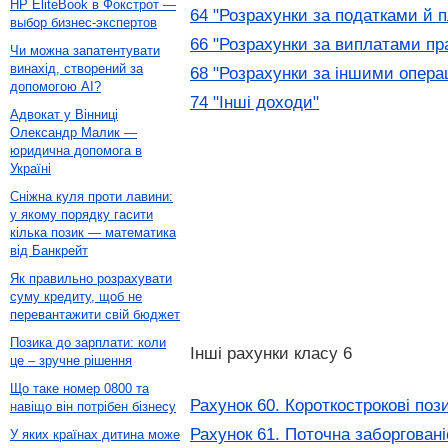
HP EliteBook в Фокстрот —
64 "Розрахунки за податками й 
выбор бизнес-экспертов
66 "Розрахунки за виплатами пр
Чи можна запатентувати
винахід, створений за
68 "Розрахунки за іншими опера
допомогою AI?
74 "Інші доходи"
Адвокат у Вінниці
Олександр Малик —
юридична допомога в
Україні
Сніжна куля проти лавини:
у якому порядку гасити
кілька позик — математика
від Банкрейт
Як правильно розрахувати
суму кредиту, щоб не
перевантажити свій бюджет
Позика до зарплати: коли
Інші рахунки класу 6
це – зручне рішення
Що таке номер 0800 та
Рахунок 60. Короткострокові поз
навіщо він потрібен бізнесу
Рахунок 61. Поточна заборгован
У яких країнах дитина може