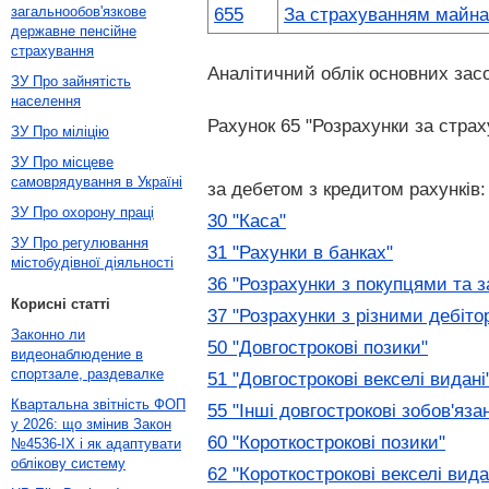
загальнообов'язкове
655
За страхуванням майна
державне пенсійне
страхування
Аналітичний облік основних засо
ЗУ Про зайнятість
населення
Рахунок 65 "Розрахунки за стра
ЗУ Про міліцію
ЗУ Про місцеве
самоврядування в Україні
за дебетом з кредитом рахунків:
ЗУ Про охорону праці
30 "Каса"
ЗУ Про регулювання
31 "Рахунки в банках"
містобудівної діяльності
36 "Розрахунки з покупцями та 
Корисні статті
37 "Розрахунки з різними дебіто
Законно ли
50 "Довгострокові позики"
видеонаблюдение в
спортзале, раздевалке
51 "Довгострокові векселі видані
Квартальна звітність ФОП
55 "Інші довгострокові зобов'яза
у 2026: що змінив Закон
60 "Короткострокові позики"
№4536-IX і як адаптувати
облікову систему
62 "Короткострокові векселі вида