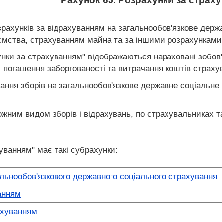
Рахунок 65. Розрахунки за страх
зрахунків за відрахуванням на загальнообов'язкове держ
ємства, страхуванням майна та за іншими розрахунками
нки за страхуванням" відображаються нараховані зобов'я
 погашення заборгованості та витрачання коштів страху
ання зборів на загальнообов'язкове державне соціальне
ожним видом зборів і відрахувань, по страхувальниках 
уванням" має такі субрахунки:
альнообов'язкового державного соціального страхування
анням
ахуванням