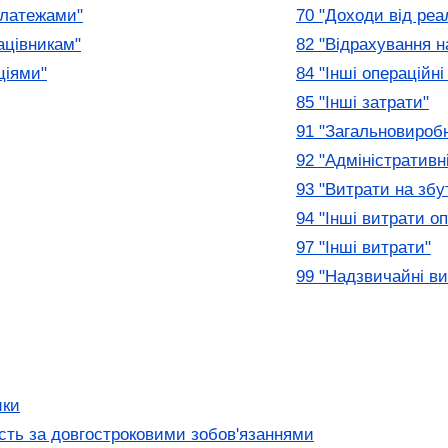
платежами"
70 "Доходи від реал
ацівникам"
82 "Відрахування н
ціями"
84 "Інші операційні
85 "Інші затрати"
91 "Загальновиробн
92 "Адміністративн
93 "Витрати на збу
94 "Інші витрати оп
97 "Інші витрати"
99 "Надзвичайні ви
ики
ість за довгостроковими зобов'язаннями