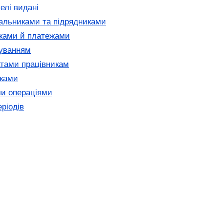
елі видані
чальниками та підрядниками
тками й платежами
хуванням
атами працівникам
иками
ми операціями
ріодів