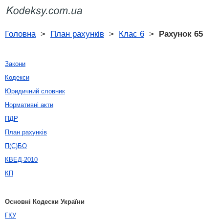
Головна
>
План рахунків
>
Клас 6
>
Рахунок 65
Закони
Кодекси
Юридичний словник
Нормативні акти
ПДР
План рахунків
П(С)БО
КВЕД-2010
КП
Основні Кодески України
ГКУ