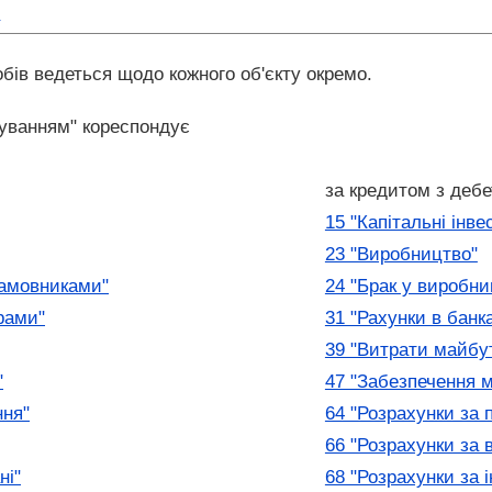
бів ведеться щодо кожного об'єкту окремо.
хуванням" кореспондує
за кредитом з дебе
15 "Капітальні інве
23 "Виробництво"
замовниками"
24 "Брак у виробни
рами"
31 "Рахунки в банк
39 "Витрати майбут
"
47 "Забезпечення м
ння"
64 "Розрахунки за
66 "Розрахунки за
ні"
68 "Розрахунки за