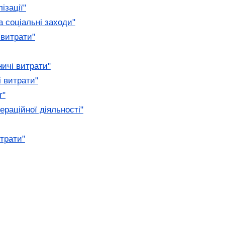
ізації"
а соціальні заходи"
 витрати"
ичі витрати"
і витрати"
т"
ераційної діяльності"
трати"